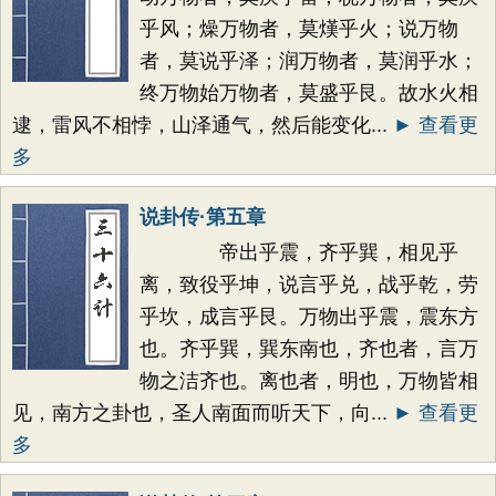
乎风；燥万物者，莫熯乎火；说万物
者，莫说乎泽；润万物者，莫润乎水；
终万物始万物者，莫盛乎艮。故水火相
逮，雷风不相悖，山泽通气，然后能变化...
► 查看更
多
说卦传·第五章
帝出乎震，齐乎巽，相见乎
离，致役乎坤，说言乎兑，战乎乾，劳
乎坎，成言乎艮。万物出乎震，震东方
也。齐乎巽，巽东南也，齐也者，言万
物之洁齐也。离也者，明也，万物皆相
见，南方之卦也，圣人南面而听天下，向...
► 查看更
多