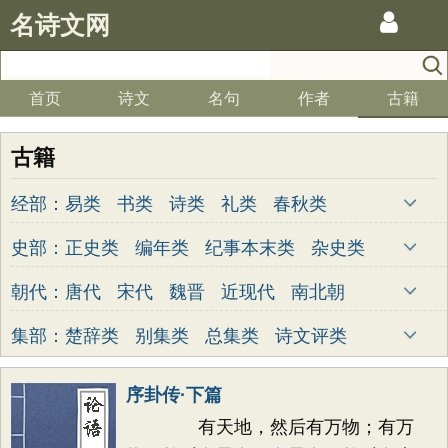
名诗文网
首页
诗文
名句
作者
古籍
古籍
经部：
易类
书类
诗类
礼类
春秋类
孝经类
五经总义类
四书类
乐类
史部：
正史类
编年类
纪事本末类
杂史类
小学类
别史类
诏令奏议类
传记类
史钞类
朝代：
唐代
宋代
魏晋
近现代
南北朝
清代
明代
元代
两汉
五代
先秦
集部：
楚辞类
别集类
总集类
诗文评类
金朝
隋代
未知
词曲类
序卦传·下篇
有天地，然后有万物；有万