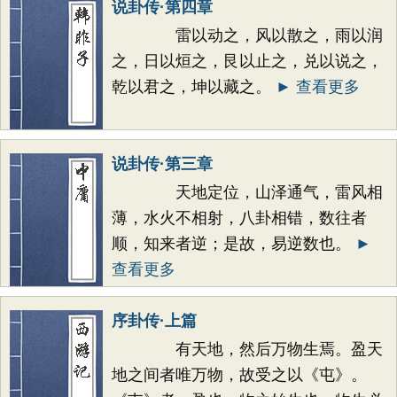
说卦传·第四章
雷以动之，风以散之，雨以润
之，日以烜之，艮以止之，兑以说之，
乾以君之，坤以藏之。
► 查看更多
说卦传·第三章
天地定位，山泽通气，雷风相
薄，水火不相射，八卦相错，数往者
顺，知来者逆；是故，易逆数也。
►
查看更多
序卦传·上篇
有天地，然后万物生焉。盈天
地之间者唯万物，故受之以《屯》。