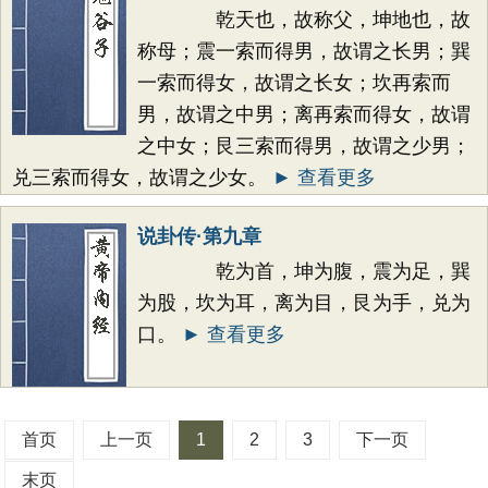
乾天也，故称父，坤地也，故
称母；震一索而得男，故谓之长男；巽
一索而得女，故谓之长女；坎再索而
男，故谓之中男；离再索而得女，故谓
之中女；艮三索而得男，故谓之少男；
兑三索而得女，故谓之少女。
► 查看更多
说卦传·第九章
乾为首，坤为腹，震为足，巽
为股，坎为耳，离为目，艮为手，兑为
口。
► 查看更多
首页
上一页
1
2
3
下一页
末页