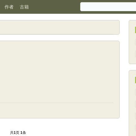
作者
古籍
共
页
条
1
1