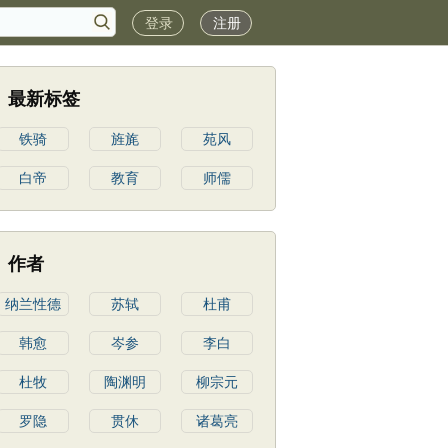
登录
注册
最新标签
铁骑
旌旄
苑风
白帝
教育
师儒
作者
纳兰性德
苏轼
杜甫
韩愈
岑参
李白
杜牧
陶渊明
柳宗元
罗隐
贯休
诸葛亮