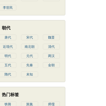
李世民
朝代
唐代
宋代
魏晋
近现代
南北朝
清代
明代
元代
两汉
五代
先秦
金朝
隋代
未知
热门标签
铁骑
旌旄
师儒