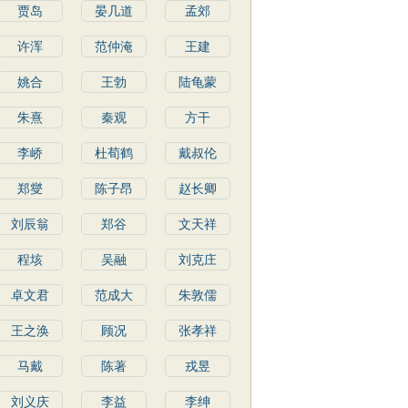
贾岛
晏几道
孟郊
许浑
范仲淹
王建
姚合
王勃
陆龟蒙
朱熹
秦观
方干
李峤
杜荀鹤
戴叔伦
郑燮
陈子昂
赵长卿
刘辰翁
郑谷
文天祥
程垓
吴融
刘克庄
卓文君
范成大
朱敦儒
王之涣
顾况
张孝祥
马戴
陈著
戎昱
刘义庆
李益
李绅