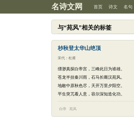
名诗文网
首页
诗文
名句
与“苑风”相关的标签
杪秋登太华山绝顶
宋代
：
杜甫
缥渺真探白帝宫，三峰此日为谁雄。
苍龙半挂秦川雨，石马长嘶汉苑风。
地敞中原秋色尽，天开万里夕阳空。
平生突兀看人意，容尔深知造化功。
白帝
苑风