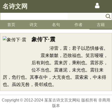
名诗文网
首页
诗文
名句
作者
古籍
象传下·震
洊雷，震；君子以恐惧修省。
震来虩虩，恐致福也。笑言哑哑，
后有则也。震来厉，乘刚也。震苏苏，
位不当也。震遂泥，未光也。震往来
厉，危行也。其事在中，大无丧也。震索索，中未得
也。虽凶无咎，畏邻戒也。
Copyright © 2012-2024 某某古诗文言文网站 版权所有 非商用
版本