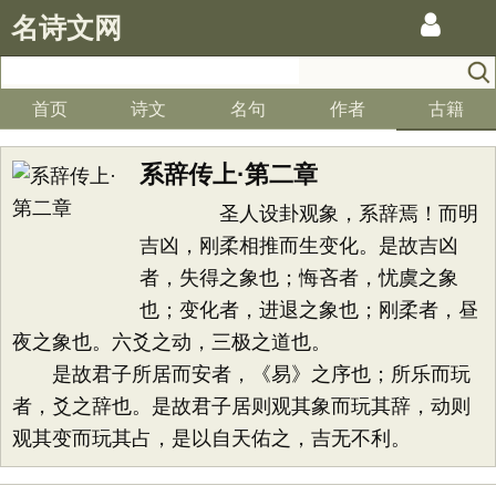
名诗文网
首页
诗文
名句
作者
古籍
系辞传上·第二章
圣人设卦观象，系辞焉！而明
吉凶，刚柔相推而生变化。是故吉凶
者，失得之象也；悔吝者，忧虞之象
也；变化者，进退之象也；刚柔者，昼
夜之象也。六爻之动，三极之道也。
是故君子所居而安者，《易》之序也；所乐而玩
者，爻之辞也。是故君子居则观其象而玩其辞，动则
观其变而玩其占，是以自天佑之，吉无不利。