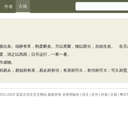
古籍
作者
位矣。动静有常，刚柔断矣。方以类聚，物以群分，吉凶生矣。 在天
，润之以风雨；日月运行，一寒一暑。
作成物。
易从；易知则有亲，易从则有功；有亲则可久，有功则可大；可久则贤
 © 2012-2024 某某古诗文言文网站 版权所有 非商用版本 |
诗文
|
名句
|
作者
|
古籍
|
粤IC