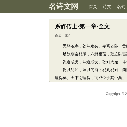
名诗文网
首页
诗文
名句
系辞传上·第一章·全文
作者：
李白
天尊地卑，乾坤定矣。卑高以陈，贵贱
是故刚柔相摩，八卦相荡，鼓之以雷霆
乾道成男，坤道成女。乾知大始，坤
乾以易知，坤以简能；易则易知，简则
理得矣。天下之理得，而成位乎其中矣。
Copyright