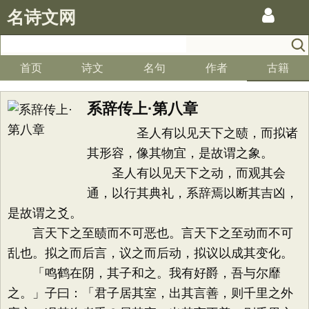
名诗文网
首页
诗文
名句
作者
古籍
系辞传上·第八章
圣人有以见天下之赜，而拟诸
其形容，像其物宜，是故谓之象。
圣人有以见天下之动，而观其会
通，以行其典礼，系辞焉以断其吉凶，
是故谓之爻。
言天下之至赜而不可恶也。言天下之至动而不可
乱也。拟之而后言，议之而后动，拟议以成其变化。
「鸣鹤在阴，其子和之。我有好爵，吾与尔靡
之。」子曰：「君子居其室，出其言善，则千里之外