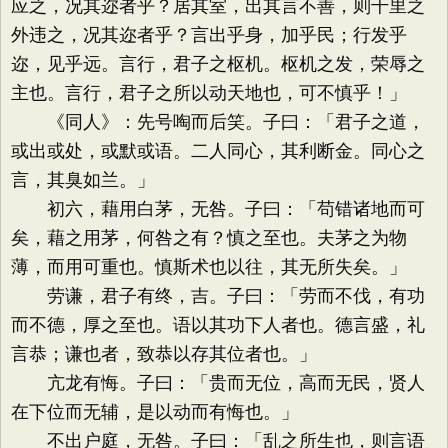
应之，况其迩者乎？居其室，出其言不善，则千里之
外违之，况其迩者乎？言出乎身，加乎民；行发乎
迩，见乎远。言行，君子之枢机。枢机之发，荣辱之
主也。言行，君子之所以动天地也，可不慎乎！」
《同人》：先号啕而后笑。子曰：「君子之道，
或出或处，或默或语。二人同心，其利断金。同心之
言，其臭如兰。」
初六，藉用白茅，无咎。子曰：「苟错诸地而可
矣，藉之用茅，何咎之有？慎之至也。夫茅之为物
薄，而用可重也。慎斯术也以往，其无所失矣。」
劳谦，君子有终，吉。子曰：「劳而不伐，有功
而不德，厚之至也。语以其功下人者也。德言盛，礼
言恭；谦也者，致恭以存其位者也。」
亢龙有悔。子曰：「贵而无位，高而无民，贤人
在下位而无辅，是以动而有悔也。」
不出户庭，无咎。子曰：「乱之所生也，则言语