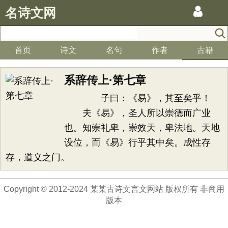
名诗文网
首页
诗文
名句
作者
古籍
系辞传上·第七章
子曰：《易》，其至矣乎！
夫《易》，圣人所以崇德而广业
也。知崇礼卑，崇效天，卑法地。天地
设位，而《易》行乎其中矣。成性存
存，道义之门。
Copyright © 2012-2024 某某古诗文言文网站 版权所有 非商用
版本