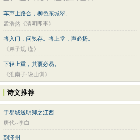
车声上路合，柳色东城翠。
孟浩然《清明即事》
将入门，问孰存。将上堂，声必扬。
《弟子规·谨》
下轻上重，其覆必易。
《淮南子·说山训》
诗文推荐
于郡城送明卿之江西
唐代--李白
到泽州