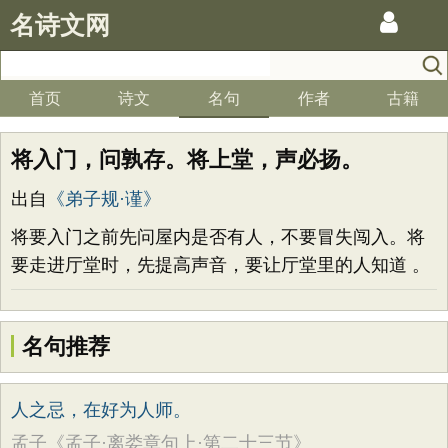
名诗文网
首页
诗文
名句
作者
古籍
将入门，问孰存。将上堂，声必扬。
出自
《弟子规·谨》
将要入门之前先问屋内是否有人，不要冒失闯入。将
要走进厅堂时，先提高声音，要让厅堂里的人知道 。
名句推荐
人之忌，在好为人师。
孟子《孟子·离娄章句上·第二十三节》