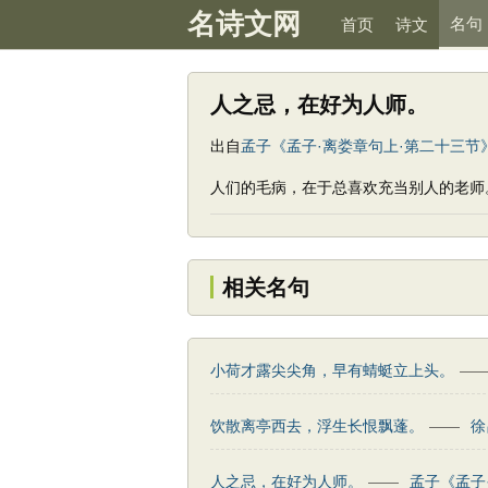
名诗文网
名句
首页
诗文
人之忌，在好为人师。
出自
孟子《孟子·离娄章句上·第二十三节
人们的毛病，在于总喜欢充当别人的老师
相关名句
小荷才露尖尖角，早有蜻蜓立上头。
—
饮散离亭西去，浮生长恨飘蓬。
——
徐
人之忌，在好为人师。
——
孟子《孟子