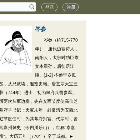
登录
注册
岑参
岑参（约715-770
年），唐代边塞诗人，
南阳人，太宗时功臣岑
文本重孙，后徙居江
陵。[1-2] 岑参早岁孤
贫，从兄就读，遍览史籍。唐玄宗天宝三
载（744年）进士，初为率府兵曹参军。
后两次从军边塞，先在安西节度使高仙芝
幕府掌书记；天宝末年，封常清为安西北
庭节度使时，为其幕府判官。代宗时，曾
官嘉州刺史（今四川乐山），世称"岑嘉
州"。大历五年（770年）卒于成都。►