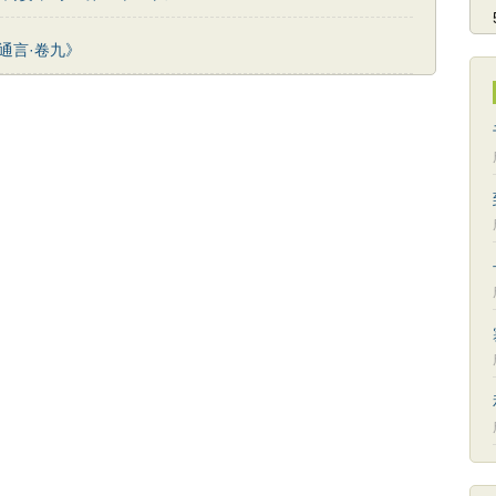
通言·卷九》