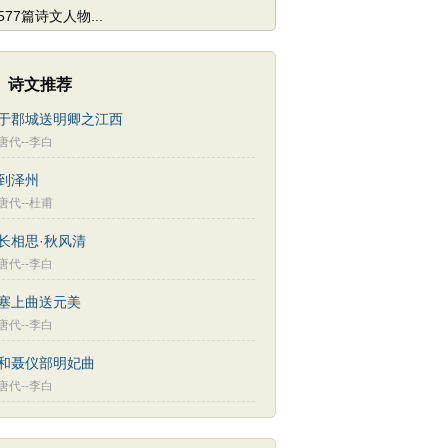
577篇诗文人物...
诗文推荐
于郡城送明卿之江西
唐代--李白
到泽州
唐代--杜甫
长相思·秋风清
唐代--李白
塞上曲送元美
唐代--李白
和聂仪部明妃曲
唐代--李白