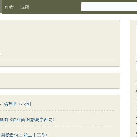
作者
古籍
》
。
—
杨万里《小池》
昌图《临江仙·饮散离亭西去》
·离娄章句上·第二十三节》