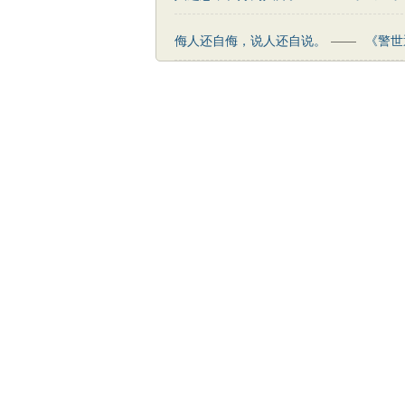
侮人还自侮，说人还自说。
——
《警世