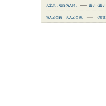
人之忌，在好为人师。
——
孟子《孟子
侮人还自侮，说人还自说。
——
《警世