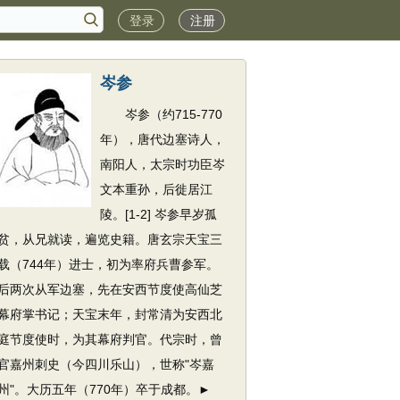
登录
注册
岑参
岑参（约715-770
年），唐代边塞诗人，
南阳人，太宗时功臣岑
文本重孙，后徙居江
陵。[1-2] 岑参早岁孤
贫，从兄就读，遍览史籍。唐玄宗天宝三
载（744年）进士，初为率府兵曹参军。
后两次从军边塞，先在安西节度使高仙芝
幕府掌书记；天宝末年，封常清为安西北
庭节度使时，为其幕府判官。代宗时，曾
官嘉州刺史（今四川乐山），世称"岑嘉
州"。大历五年（770年）卒于成都。►