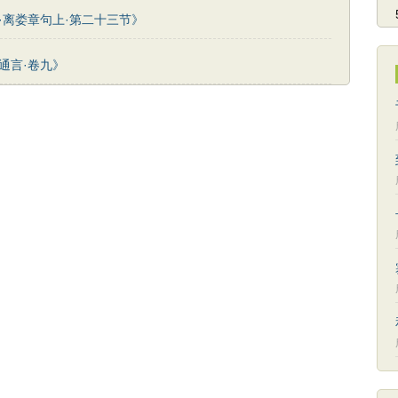
·离娄章句上·第二十三节》
通言·卷九》