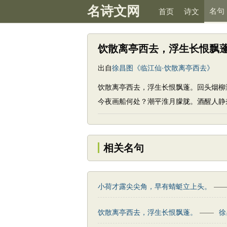
名诗文网
名句
首页
诗文
饮散离亭西去，浮生长恨飘
出自
徐昌图《临江仙·饮散离亭西去》
饮散离亭西去，浮生长恨飘蓬。回头烟柳
今夜画船何处？潮平淮月朦胧。酒醒人静
相关名句
小荷才露尖尖角，早有蜻蜓立上头。
—
饮散离亭西去，浮生长恨飘蓬。
——
徐