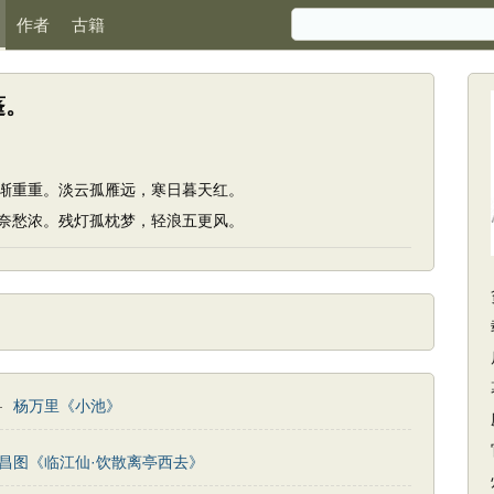
作者
古籍
蓬。
渐重重。淡云孤雁远，寒日暮天红。
奈愁浓。残灯孤枕梦，轻浪五更风。
—
杨万里《小池》
昌图《临江仙·饮散离亭西去》