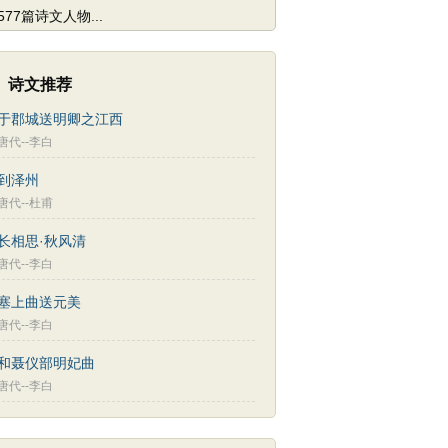
577篇诗文人物...
诗文推荐
于郡城送明卿之江西
唐代--李白
到泽州
唐代--杜甫
长相思·秋风清
唐代--李白
塞上曲送元美
唐代--李白
和聂仪部明妃曲
唐代--李白