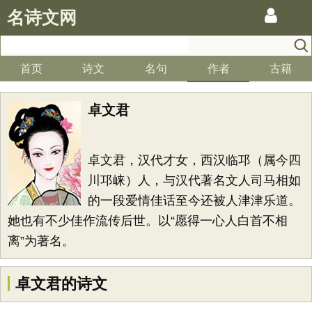
名诗文网
首页
诗文
名句
作者
古籍
卓文君
卓文君，汉代才女，西汉临邛（属今四
川邛崃）人，与汉代著名文人司马相如
的一段爱情佳话至今还被人津津乐道。
她也有不少佳作流传后世。以“愿得一心人白首不相
离”为著名。
卓文君的诗文