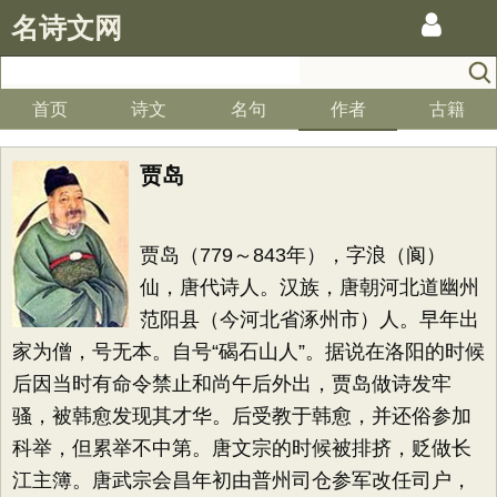
名诗文网
首页
诗文
名句
作者
古籍
贾岛
贾岛（779～843年），字浪（阆）
仙，唐代诗人。汉族，唐朝河北道幽州
范阳县（今河北省涿州市）人。早年出
家为僧，号无本。自号“碣石山人”。据说在洛阳的时候
后因当时有命令禁止和尚午后外出，贾岛做诗发牢
骚，被韩愈发现其才华。后受教于韩愈，并还俗参加
科举，但累举不中第。唐文宗的时候被排挤，贬做长
江主簿。唐武宗会昌年初由普州司仓参军改任司户，