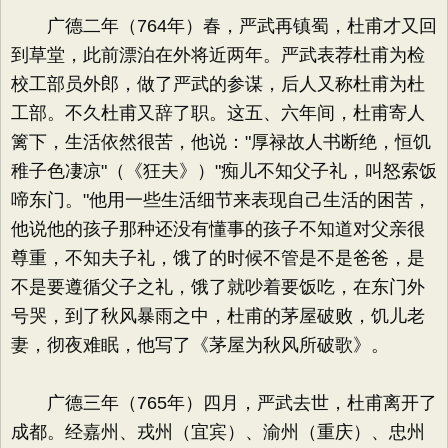
广德二年（764年）春，严武再镇蜀，杜甫才又回
到草堂，此前漂泊在外将近两年。严武表荐杜甫为检
校工部员外郎，做了严武的参谋，后人又称杜甫为杜
工部。不久杜甫又辞了职。这五、六年间，杜甫寄人
篱下，生活依然很苦，他说："厚禄故人书断绝，恒饥
稚子色凄凉"（《狂夫》）"痴儿不知父子礼，叫怒索饭
啼东门。"他用一些生活细节来表现自己生活的困苦，
他说他的孩子那种还没有懂事的孩子不知道对父亲很
尊重，不知夫子礼，饿了的时候不管是不是爸爸，是
不是要遵循父子之礼，饿了就吵着要饭吃，在东门外
号哭，到了秋风暴雨之中，杜甫的茅屋破败，饥儿老
妻，彻夜难眠，他写了《茅屋为秋风所破歌》。
广德三年（765年）四月，严武去世，杜甫离开了
成都。经嘉州、戎州（宜宾）、渝州（重庆）、忠州