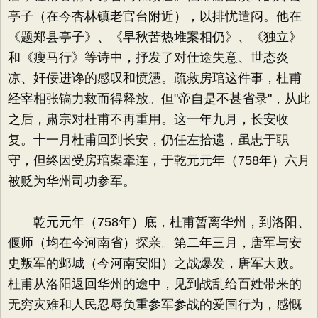
亭子（在今杏林镇老官台附近），以排忧遣闷。他在
《题郑县亭子》、《早秋苦热堆案相仍》、《独立》
和《瘦马行》等诗中，抒发了对仕途失意、世态炎
凉、奸佞进谗的感叹和愤懑。疏救房琯这件事，杜甫
经宰相张镐力救而得释放。但"帝自是不甚省录"，从此
之后，肃宗对杜甫不再重用。这一年九月，长安收
复。十一月杜甫回到长安，仍任左拾遗，虽忠于职
守，但终因受房琯案牵连，于乾元元年（758年）六月
被贬为华州司功参军。
乾元元年（758年）底，杜甫暂离华州，到洛阳、
偃师（均在今河南省）探亲。第二年三月，唐军与安
史叛军的邺城（今河南安阳）之战爆发，唐军大败。
杜甫从洛阳返回华州的途中，见到战乱给百姓带来的
无穷灾难和人民忍辱负重参军参战的爱国行为，感慨