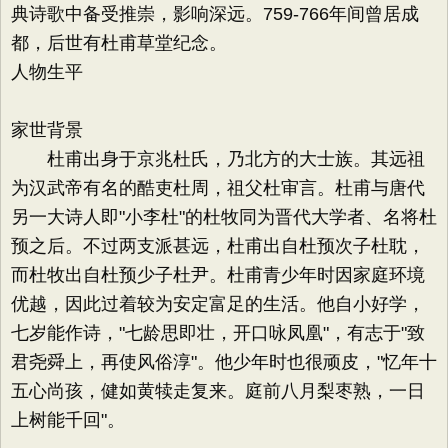
典诗歌中备受推崇，影响深远。759-766年间曾居成
都，后世有杜甫草堂纪念。
人物生平
家世背景
杜甫出身于京兆杜氏，乃北方的大士族。其远祖
为汉武帝有名的酷吏杜周，祖父杜审言。杜甫与唐代
另一大诗人即"小李杜"的杜牧同为晋代大学者、名将杜
预之后。不过两支派甚远，杜甫出自杜预次子杜耽，
而杜牧出自杜预少子杜尹。杜甫青少年时因家庭环境
优越，因此过着较为安定富足的生活。他自小好学，
七岁能作诗，"七龄思即壮，开口咏凤凰"，有志于"致
君尧舜上，再使风俗淳"。他少年时也很顽皮，"忆年十
五心尚孩，健如黄犊走复来。庭前八月梨枣熟，一日
上树能千回"。