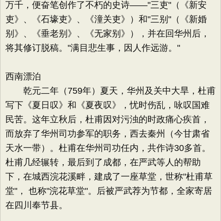
万千，便奋笔创作了不朽的史诗——"三吏"（《新安
吏》、《石壕吏》、《潼关吏》）和"三别"（《新婚
别》、《垂老别》、《无家别》），并在回华州后，
将其修订脱稿。"满目悲生事，因人作远游。"
西南漂泊
乾元二年（759年）夏天，华州及关中大旱，杜甫
写下《夏日叹》和《夏夜叹》，忧时伤乱，咏叹国难
民苦。这年立秋后，杜甫因对污浊的时政痛心疾首，
而放弃了华州司功参军的职务，西去秦州（今甘肃省
天水一带）。杜甫在华州司功任内，共作诗30多首。
杜甫几经辗转，最后到了成都，在严武等人的帮助
下，在城西浣花溪畔，建成了一座草堂，世称"杜甫草
堂"， 也称"浣花草堂"。后被严武荐为节都，全家寄居
在四川奉节县。