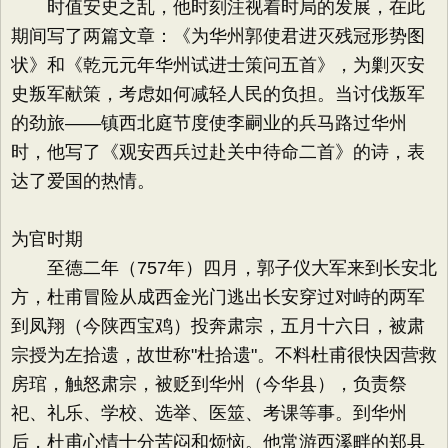
时值安史之乱，他时刻注视着时局的发展，在此
期间写了两篇文章：《为华州郭使君进灭残冠形势图
状》和《乾元元年华州试进士策问五首》，为剿灭安
史叛军献策，考虑如何减轻人民的负担。当讨伐叛军
的劲旅——镇西北庭节度使李嗣业的兵马路过华州
时，他写了《观安西兵过赴关中待命二首》的诗，表
达了爱国的热情。
为官时期
至德二年（757年）四月，郭子仪大军来到长安北
方，杜甫冒险从成西金光门逃出长安穿过对峙的两军
到凤翔（今陕西宝鸡）投奔肃宗，五月十六日，被肃
宗授为左拾遗，故世称"杜拾遗"。不料杜甫很快因营救
房琯，触怒肃宗，被贬到华州（今华县），负责祭
祀、礼乐、学校、选举、医筮、考课等事。到华州
后，杜甫心情十分苦闷和烦恼。他常游西溪畔的郑县