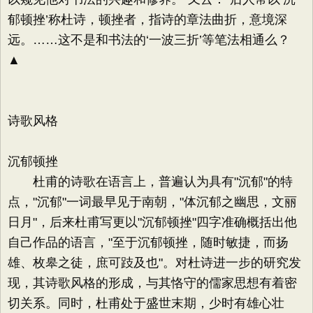
郁顿挫’称杜诗，顿挫者，指诗的章法曲折，意境深
远。……这不是和书法的‘一波三折’等笔法相通么？
▲
诗歌风格
沉郁顿挫
杜甫的诗歌在语言上，普遍认为具有"沉郁"的特
点，"沉郁"一词最早见于南朝，"体沉郁之幽思，文丽
日月"，后来杜甫写更以"沉郁顿挫"四字准确概括出他
自己作品的语言，"至于沉郁顿挫，随时敏捷，而扬
雄、枚皋之徒，庶可跂及也"。对杜诗进一步的研究发
现，其诗歌风格的形成，与其恪守的儒家思想有着密
切关系。同时，杜甫处于盛世末期，少时有雄心壮