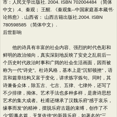
市：人民文学出版社. 2004. ISBN 702004484 （简体
中文）.4、秦观； 王醒. 《秦观集--中国家庭基本藏书·
论韩愈》. 山西省： 山西古籍出版社.2004. ISBN
780598585 （简体中文）.
后世影响
他的诗具有丰富的社会内容、强烈的时代色彩和
鲜明的政治倾向，真实深刻地反映了安史之乱前后一
个历史时代政治时事和广阔的社会生活画面，因而被
称为一代"诗史"。杜诗风格，基本上是"沉郁顿挫"，语
言和篇章结构又富于变化，讲求炼字炼句。同时，其
诗兼备众体，除五古、七古、五律、七律外，还写了
不少排律，拗体。艺术手法也多种多样，是唐诗思想
艺术的集大成者。杜甫还继承了汉魏乐府"感于哀乐，
缘事而发"的精神，摆脱乐府古题的束缚，创作了不
少"即事名篇，无复依傍"的新题乐府，如著名的"三