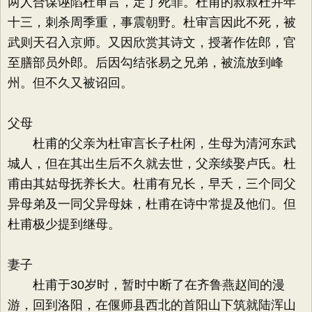
两人合谋诬陷杜审言，定了死罪。杜甫的叔叔杜并年
十三，刺杀周季重，事震朝野。杜审言因此不死，被
武则天召入京师。又因欣赏其诗文，授著作佐郎，官
至膳部员外郎。后因勾结张易之兄弟，被流放到峰
州。但不久又被诏回。
父母
杜甫的父亲为杜审言长子杜闲，生母为清河东武
城人，但在其出生后不久就去世，父亲续娶卢氏。杜
甫由其姑母抚养长大。杜甫有兄长，早夭，三个同父
异母弟及一同父异母妹，杜甫在诗中常提及他们。但
杜甫极少提到继母。
妻子
杜甫于30岁时，暂时中断了在齐鲁燕赵间的漫
游，回到洛阳，在偃师县西北的首阳山下筑就陆浑山