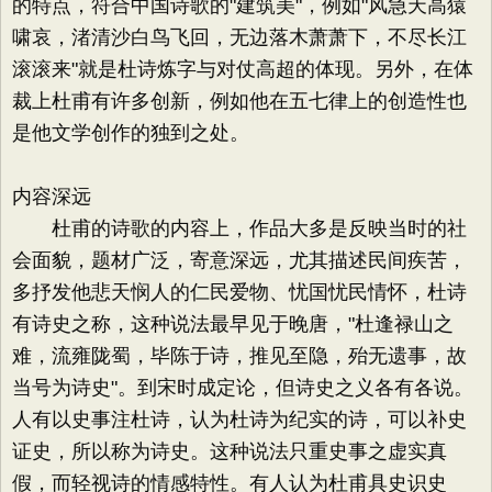
的特点，符合中国诗歌的"建筑美"，例如"风急天高猿
啸哀，渚清沙白鸟飞回，无边落木萧萧下，不尽长江
滚滚来"就是杜诗炼字与对仗高超的体现。另外，在体
裁上杜甫有许多创新，例如他在五七律上的创造性也
是他文学创作的独到之处。
内容深远
杜甫的诗歌的内容上，作品大多是反映当时的社
会面貌，题材广泛，寄意深远，尤其描述民间疾苦，
多抒发他悲天悯人的仁民爱物、忧国忧民情怀，杜诗
有诗史之称，这种说法最早见于晚唐，"杜逢禄山之
难，流雍陇蜀，毕陈于诗，推见至隐，殆无遗事，故
当号为诗史"。到宋时成定论，但诗史之义各有各说。
人有以史事注杜诗，认为杜诗为纪实的诗，可以补史
证史，所以称为诗史。这种说法只重史事之虚实真
假，而轻视诗的情感特性。有人认为杜甫具史识史