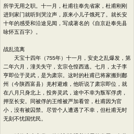
所学无用之职。十一月，杜甫往奉先省家，杜甫刚刚
进到家门就听到哭泣声，原来小儿子饿死了。就长安
十年的感受和沿途见闻，写成著名的《自京赴奉先县
咏怀五百字》。
战乱流离
天宝十四年（755年）十一月，安史之乱爆发，第
二年六月，潼关失守，玄宗仓惶西逃。七月，太子李
亨即位于灵武，是为肃宗。这时的杜甫已将家搬到鄜
州（今陕西富县）羌村避难，他听说了肃宗即位，就
在八月只身北上，投奔灵武，途中不幸为叛军俘虏，
押至长安。同被俘的王维被严加看管，杜甫因为官
小，没有被囚禁。尽管个人遭遇了不幸，但杜甫无时
无刻不忧国忧民。