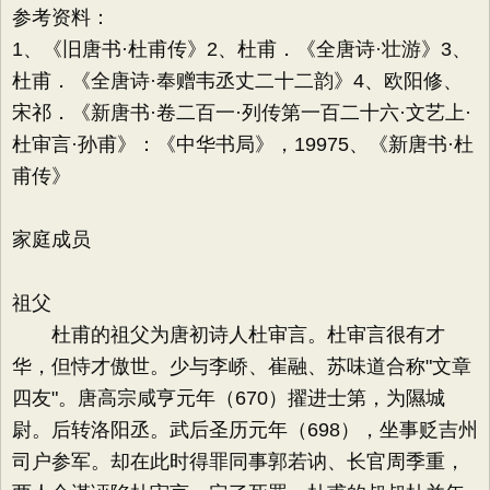
参考资料：
1、《旧唐书·杜甫传》2、杜甫．《全唐诗·壮游》3、
杜甫．《全唐诗·奉赠韦丞丈二十二韵》4、欧阳修、
宋祁．《新唐书·卷二百一·列传第一百二十六·文艺上·
杜审言·孙甫》：《中华书局》，19975、《新唐书·杜
甫传》
家庭成员
祖父
杜甫的祖父为唐初诗人杜审言。杜审言很有才
华，但恃才傲世。少与李峤、崔融、苏味道合称"文章
四友"。唐高宗咸亨元年（670）擢进士第，为隰城
尉。后转洛阳丞。武后圣历元年（698），坐事贬吉州
司户参军。却在此时得罪同事郭若讷、长官周季重，