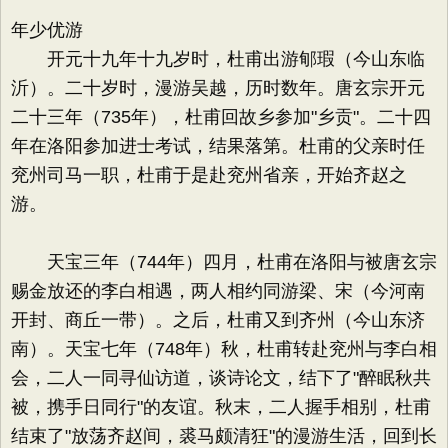
年少优游
开元十九年十九岁时，杜甫出游郇瑕（今山东临
沂）。二十岁时，漫游吴越，历时数年。唐玄宗开元
二十三年（735年），杜甫回故乡参加"乡贡"。二十四
年在洛阳参加进士考试，结果落第。杜甫的父亲时任
兖州司马一职，杜甫于是赴兖州省亲，开始齐赵之
游。
天宝三年（744年）四月，杜甫在洛阳与被唐玄宗
赐金放还的李白相遇，两人相约同游梁、宋（今河南
开封、商丘一带）。之后，杜甫又到齐州（今山东济
南）。天宝七年（748年）秋，杜甫转赴兖州与李白相
会，二人一同寻仙访道，谈诗论文，结下了"醉眠秋共
被，携手日同行"的友谊。秋末，二人握手相别，杜甫
结束了"放荡齐赵间，裘马颇清狂"的漫游生活，回到长