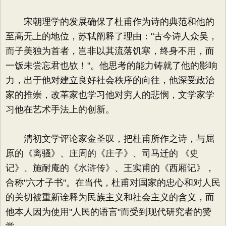
宋朝理学的发展确保了杜甫作为诗的典范和他的
至高无上的地位，苏轼阐释了理由："古今诗人众吴，
而子美独为首者，岂非以其流落饥寒，终身不用，而
一饭未尝忘君也欤！"。他思考的能力铸就了他的影响
力，出于他对建立良好社会秩序的向往，他深受政治
家的推崇，改革家也学习他对穷人的悲悯，文学家学
习他在艺术手法上的创新。
清初文学评论家金圣叹，把杜甫所作之诗，与屈
原的《离骚》、庄周的《庄子》、司马迁的 《史
记》、施耐庵的《水浒传》、王实甫的《西厢记》，
合称"六才子书"。在当代，杜甫对国家的忠心和对人民
的关切被重新诠释为民族主义和社会主义的含义，而
他本人因为使用"人民的语言"而受到现代研究者的赞