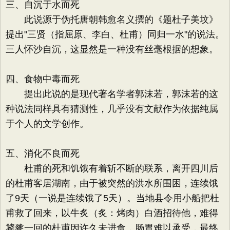
三、自沉于水而死
此说源于伪托唐朝韩愈名义撰的《题杜子美坟》
提出"三贤（指屈原、李白、杜甫）同归一水"的说法。
三人怀沙自沉，这显然是一种没有丝毫根据的想象。
四、食物中毒而死
提出此说的是现代著名学者郭沫若，郭沫若的这
种说法同样具有猜测性，几乎没有文献作为依据纯属
于个人的文学创作。
五、消化不良而死
杜甫的死和饥饿有着斩不断的联系，离开四川后
的杜甫客居湖南，由于被突然的洪水所围困，连续饿
了9天（一说是连续饿了5天）。当地县令用小船把杜
甫救了回来，以牛炙（炙：烤肉）白酒招待他，难得
饕餮一回的杜甫因许久未进食，肠胃难以承受，最终