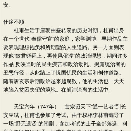
安。
仕途不顺
杜甫生活于唐朝由盛转衰的历史时期，杜甫出身
在一个世代"奉儒守官"的家庭，家学渊博。早期作品主
要表现理想抱负和所期望的人生道路。另一方面则表
现他"致君尧舜上，再使风俗淳"的政治理想，期间许多
作品 反映当时的民生疾苦和政治动乱、揭露统治者的
丑恶行径，从此踏上了忧国忧民的生活和创作道路。
随着唐玄宗后期政治越来越腐败，他的生活也一天天
地陷入贫困失望的境地。在颠沛流离的生活中。
天宝六年（747年），玄宗诏天下"通一艺者"到长
安应试，杜甫也参加了考试。由于权相李林甫编导了
一场"野无遗贤"的闹剧，参加考试的士子全部落选。科