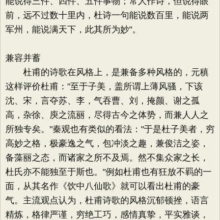
能说得三件、四件、五件事物；常人作诗，但说得眼
前，远不过数十里内，杜诗一句能说数百里，能说两
军州，能说满天下，此其所为妙"。
兼容并蓄
杜甫的诗歌在风格上，是兼备多种风格的，元稹
这样评价杜甫："至于子美，盖所谓上薄风骚，下该
沈、宋，言夺苏、李，气吞曹、刘，掩颜、谢之孤
高，杂徐、庾之流丽，尽得古今之体势，而兼人人之
所独专矣。"秦观也有类似的看法："于是杜子美者，穷
高妙之格，极豪逸之气，包冲淡之趣，兼俊洁之姿，
备藻丽之态，而诸家之所不及焉。然不集众家之长，
杜氏亦不能独至于斯也。"例如杜甫也有狂放不羁的一
面，从其名作《饮中八仙歌》就可以看出杜甫的豪
气。主流观点认为，杜甫诗歌的风格沉郁顿挫，语言
精炼，格律严谨，穷绝工巧，感情真挚，平实雅谈，