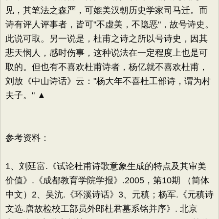
见，其笔法之森严，可媲美汉朝历史学家司马迁。而
诗有评人评事者，皆可"不虚美，不隐恶"，故号诗史。
此说可取。另一说是，杜甫之诗之所以号诗史，因其
悲天悯人，感时伤事，这种说法在一定程度上也是可
取的。但也有不喜欢杜甫诗者，杨亿就不喜欢杜甫，
刘放《中山诗话》云："杨大年不喜杜工部诗，谓为村
夫子。" ▲
参考资料：
1、刘廷富.《试论杜甫诗歌意象生成的特点及其审美
价值》.《成都教育学院学报》.2005，第10期 （简体
中文）2、吴沆.《环溪诗话》3、元稹；杨军.《元稹诗
文选.唐故检校工部员外郎杜君墓系铭并序》. 北京