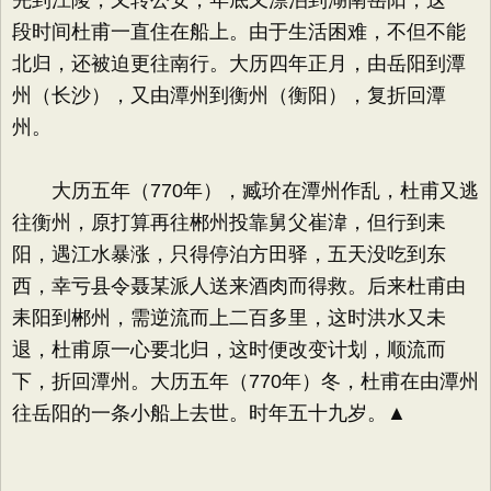
先到江陵，又转公安，年底又漂泊到湖南岳阳，这一
段时间杜甫一直住在船上。由于生活困难，不但不能
北归，还被迫更往南行。大历四年正月，由岳阳到潭
州（长沙），又由潭州到衡州（衡阳），复折回潭
州。
大历五年（770年），臧玠在潭州作乱，杜甫又逃
往衡州，原打算再往郴州投靠舅父崔湋，但行到耒
阳，遇江水暴涨，只得停泊方田驿，五天没吃到东
西，幸亏县令聂某派人送来酒肉而得救。后来杜甫由
耒阳到郴州，需逆流而上二百多里，这时洪水又未
退，杜甫原一心要北归，这时便改变计划，顺流而
下，折回潭州。大历五年（770年）冬，杜甫在由潭州
往岳阳的一条小船上去世。时年五十九岁。▲