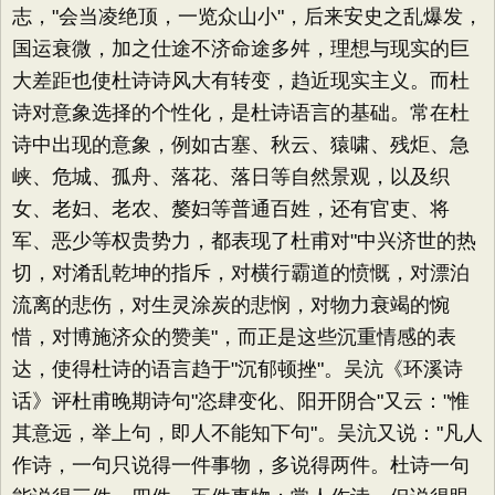
志，"会当凌绝顶，一览众山小"，后来安史之乱爆发，
国运衰微，加之仕途不济命途多舛，理想与现实的巨
大差距也使杜诗诗风大有转变，趋近现实主义。而杜
诗对意象选择的个性化，是杜诗语言的基础。常在杜
诗中出现的意象，例如古塞、秋云、猿啸、残炬、急
峡、危城、孤舟、落花、落日等自然景观，以及织
女、老妇、老农、嫠妇等普通百姓，还有官吏、将
军、恶少等权贵势力，都表现了杜甫对"中兴济世的热
切，对淆乱乾坤的指斥，对横行霸道的愤慨，对漂泊
流离的悲伤，对生灵涂炭的悲悯，对物力衰竭的惋
惜，对博施济众的赞美"，而正是这些沉重情感的表
达，使得杜诗的语言趋于"沉郁顿挫"。吴沆《环溪诗
话》评杜甫晚期诗句"恣肆变化、阳开阴合"又云："惟
其意远，举上句，即人不能知下句"。吴沆又说："凡人
作诗，一句只说得一件事物，多说得两件。杜诗一句