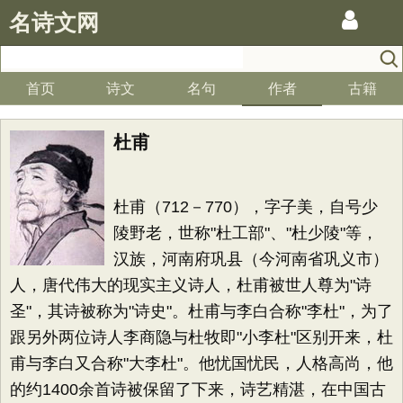
名诗文网
首页
诗文
名句
作者
古籍
杜甫
杜甫（712－770），字子美，自号少
陵野老，世称"杜工部"、"杜少陵"等，
汉族，河南府巩县（今河南省巩义市）
人，唐代伟大的现实主义诗人，杜甫被世人尊为"诗
圣"，其诗被称为"诗史"。杜甫与李白合称"李杜"，为了
跟另外两位诗人李商隐与杜牧即"小李杜"区别开来，杜
甫与李白又合称"大李杜"。他忧国忧民，人格高尚，他
的约1400余首诗被保留了下来，诗艺精湛，在中国古