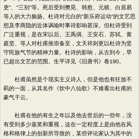
吏"、"三别"等。死后受到樊晃、韩愈、元稹、白居易
等人的大力揄扬。杜诗对元白的"新乐府运动"的文艺思
想及李商隐的近体讽喻时事诗影响甚深。但杜诗受到
广泛重视，是在宋以后。王禹偁、王安石、苏轼、黄
庭坚、等人对杜甫推崇备至，文天祥则更以杜诗为坚
守民族气节的精神力量。杜诗的影响，从古到今，早
已超出文艺的范围。生平详见《旧唐书》卷190。
杜甫虽然是个现实主义诗人，但是他也有狂放不
羁的一面，从其名作《饮中八仙歌》不难看出杜甫的
豪气干云。
杜甫在他的有生之年以及他去世后的一些年，没
有受到多少嘉奖和重视，这在一定程度上是由他在风
格和格律上的创新所导致的，某些评论家认为其中的