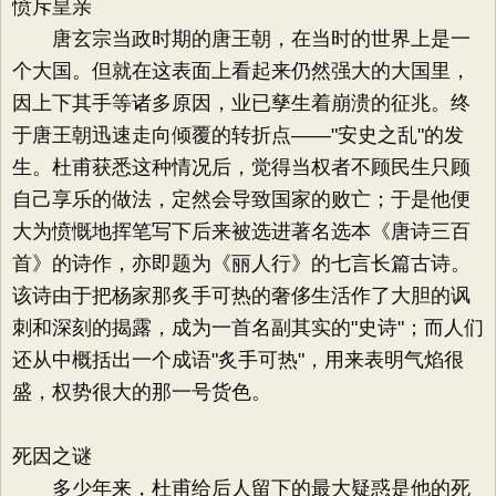
愤斥皇亲
唐玄宗当政时期的唐王朝，在当时的世界上是一
个大国。但就在这表面上看起来仍然强大的大国里，
因上下其手等诸多原因，业已孳生着崩溃的征兆。终
于唐王朝迅速走向倾覆的转折点——"安史之乱"的发
生。杜甫获悉这种情况后，觉得当权者不顾民生只顾
自己享乐的做法，定然会导致国家的败亡；于是他便
大为愤慨地挥笔写下后来被选进著名选本《唐诗三百
首》的诗作，亦即题为《丽人行》的七言长篇古诗。
该诗由于把杨家那炙手可热的奢侈生活作了大胆的讽
刺和深刻的揭露，成为一首名副其实的"史诗"；而人们
还从中概括出一个成语"炙手可热"，用来表明气焰很
盛，权势很大的那一号货色。
死因之谜
多少年来，杜甫给后人留下的最大疑惑是他的死