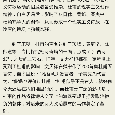
义诗歌运动的启发者备受推崇。杜甫的现实主义创作
精神，自白居易后，影响了皮日休、曹邺、聂夷中、
杜荀鹤等人的创作，从而形成一个现实主义诗派，在
晚唐的诗坛上独领风骚。
到了宋朝，杜甫的声名达到了顶峰，黄庭坚、陈
师道等，专门探究杜诗奇峭的一面，形成了"江西诗
派"，之后的王安石、陆游、文天祥也都在一定程度上
受到了杜甫的影响，文天祥在狱中作了200首集杜甫五
言诗，自序里说："凡吾意所欲言者，子美先为代言
之。"鲁迅也评价过杜甫，"杜甫似乎不是古人，就好像
今天还活在我们堆里似的"。而杜甫更广泛的影响是，
杜甫的作品将律诗从文字上的游戏变成了抒发政治抱
负的载体，对后来的诗人政治题材的写作奠定了基
础。