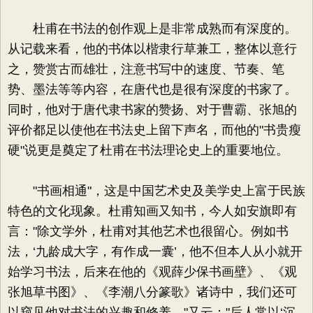
杜甫在书法的创作观上是非常成熟而有深度的。
从记载来看，他的书体以楷隶行草兼工，整体以意行
之，赞赏古而雄壮，注意书写中的速度、节奏、笔
势、墨法等等内容，在唐代也是很有深度的书家了。
同时，他对于唐代隶书家的赞扬、对于曹霸、张旭的
评价都足以使他在书法史上留下声名，而他的"书贵瘦
硬"说更是奠定了杜甫在书法理论史上的重要地位。
"书画相通"，这是中国艺术史及美学史上富于民族
特色的文化现象。杜甫知画又知书，今人如安旗即有
言："除文学外，杜甫对其他艺术也很留心。例如书
法，‘九龄成大字，有作成一囊’，他不但本人从小就开
始学习书法，后来在他的《观薛少保书画壁》、《观
张旭草书图》、《李潮八分篆歌》诸诗中，我们还可
以窥见他对书法的兴趣和修养。"又云："后人常以‘沉