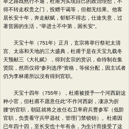
举之路既然行不通，杜甫为实现自己的政治理想，不
得不转走权贵之门，投赠干谒等，但都无结果。他客
居长安十年，奔走献赋，郁郁不得志，仕途失意，过
著贫困的生活，"举进士不中第，困长安"。
天宝十年（751年）正月，玄宗将举行祭祀太清
宫、太庙和天地的三大盛典，杜甫于是在天宝九载冬
天预献三《大礼赋》，得到玄宗的赏识，命待制在集
贤院，然而仅得"参列选序"资格，等候分配，因主试者
仍为李林甫所以没有得到官职。
天宝十四年（755年），杜甫被授予一个河西尉这
种小官，但杜甫不愿意任此"不作河西尉，凄凉为折
腰"的官职，朝廷就将之改任右卫率府兵曹参军（低阶
官职，负责看守兵甲器杖，管理门禁锁钥）。杜甫因
已年四十四，至长安也十年有余，为生计而接受了这