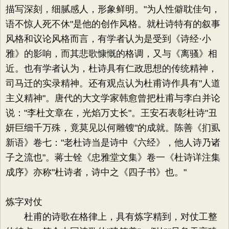
描写深刻，细腻感人，形象鲜明。"为人性僻耽佳句，
语不惊人死不休"是他的创作风格。就杜诗特有的叙事
风格和议论风格而言，有学者认为是受到《诗经·小
雅》的影响，而其悲歌慷慨的格调，又与《离骚》相
近。也有学者认为，杜诗具有仁政思想的传统精神，
司马迁的实录精神。还有观点认为杜甫诗作具有"人道
主义精神"。唐代的大文学家韩愈曾把杜甫与李白并论
说："李杜文章在，光焰万丈长"。王安石表彰杜诗"丑
妍巨细千万殊，竟莫见以何雕锼"的成就。陈善《扪虱
新语》卷七："老杜诗当是诗中《六经》，他人诗乃诸
子之流也"。蒋士铨《忠雅堂文集》卷一《杜诗详注集
成序》亦称"杜诗者，诗中之《四子书》也。"
炼字对仗
杜甫的诗歌在格律上，具有炼字精到，对仗工整