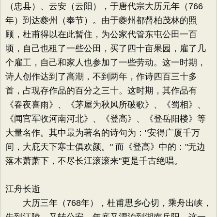
（忠县）、云安（云阳），于唐代宗大历元年（766
年）到达夔州（奉节）。由于夔州都督柏茂林的照
顾，杜甫得以在此暂住，为公家代管东屯公田一百
顷，自己也租了一些公田，买了四十亩果园，雇了几
个雇工，自己和家人也参加了一些劳动。这一时期，
诗人创作达到了高潮，不到两年，作诗四百三十多
首，占现存作品的百分之三十。这时期，其作品有
《春夜喜雨》、《茅屋为秋风所破歌》、《蜀相》、
《闻官军收河南河北》、《登高》、《登岳阳楼》等
大量名作。其中最为著名的诗句为："安得广厦千万
间，大庇天下寒士俱欢颜。" 而《登高》中的："无边
落木萧萧下，不尽长江滚滚来"更是千古绝唱。
江舟长逝
大历三年（768年），杜甫思乡心切，乘舟出峡，