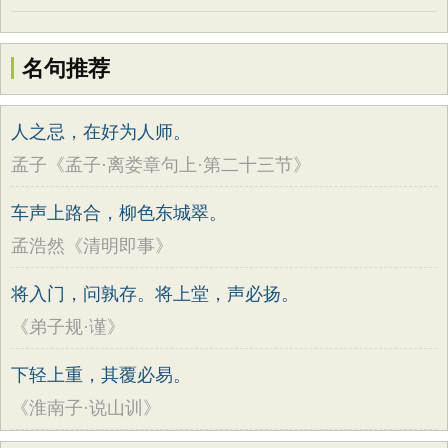
名句推荐
人之忌，在好为人师。
孟子《孟子·离娄章句上·第二十三节》
车声上路合，柳色东城翠。
孟浩然《清明即事》
将入门，问孰存。将上堂，声必扬。
《弟子规·谨》
下轻上重，其覆必易。
《淮南子·说山训》