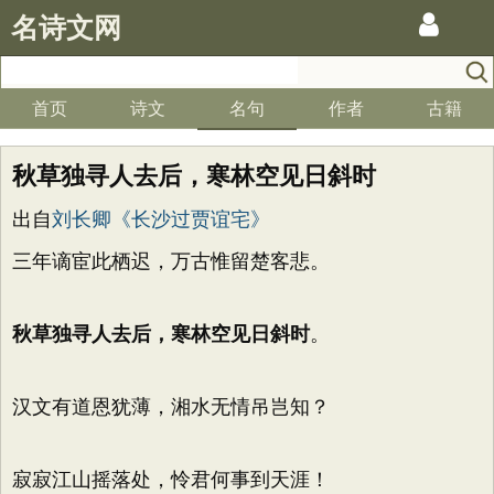
名诗文网
首页
诗文
名句
作者
古籍
秋草独寻人去后，寒林空见日斜时
出自
刘长卿《长沙过贾谊宅》
三年谪宦此栖迟，万古惟留楚客悲。
秋草独寻人去后，寒林空见日斜时
。
汉文有道恩犹薄，湘水无情吊岂知？
寂寂江山摇落处，怜君何事到天涯！