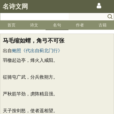
名诗文网
首页
诗文
名句
作者
古籍
马毛缩如蝟，角弓不可张
出自
鲍照《代出自蓟北门行》
羽檄起边亭，烽火入咸阳。
征骑屯广武，分兵救朔方。
严秋筋竿劲，虏阵精且强。
天子按剑怒，使者遥相望。