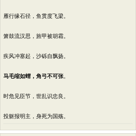
雁行缘石径，鱼贯度飞梁。
箫鼓流汉思，旌甲被胡霜。
疾风冲塞起，沙砾自飘扬。
马毛缩如蝟，角弓不可张
。
时危见臣节，世乱识忠良。
投躯报明主，身死为国殇。