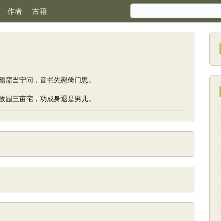
作者
古籍
预需当宁问，音书先慰倚门思。
故园三亩宅，功成身退是男儿。