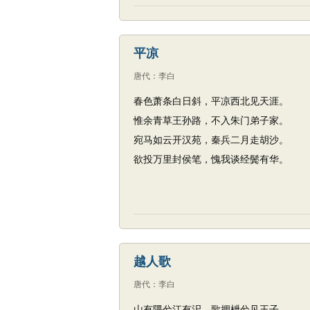
平凉
唐代
：
李白
春色萧条白日斜，平凉西北见天涯。
惟余青草王孙路，不入朱门弟子家。
宛马如云开汉苑，秦兵二月走胡沙。
欲投万里封侯笔，愧我谈经鬓有华。
越人歌
唐代
：
李白
山有隈兮江有汜，歌拥枻兮见王子。