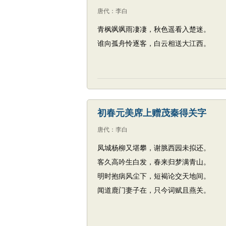
唐代
：
李白
青枫飒飒雨凄凄，秋色遥看入楚迷。
谁向孤舟怜逐客，白云相送大江西。
初春元美席上赠茂秦得关字
唐代
：
李白
凤城杨柳又堪攀，谢脁西园未拟还。
客久高吟生白发，春来归梦满青山。
明时抱病风尘下，短褐论交天地间。
闻道鹿门妻子在，只今词赋且燕关。