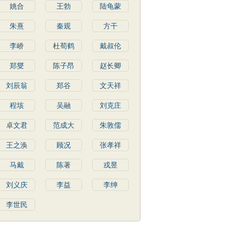
姚合
王勃
陆龟蒙
朱熹
秦观
方干
李峤
杜荀鹤
戴叔伦
郑燮
陈子昂
赵长卿
刘辰翁
郑谷
文天祥
程垓
吴融
刘克庄
卓文君
范成大
朱敦儒
王之涣
顾况
张孝祥
马戴
陈著
戎昱
刘义庆
李益
李绅
李世民