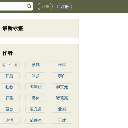
登录
注册
最新标签
作者
纳兰性德
苏轼
杜甫
韩愈
岑参
李白
杜牧
陶渊明
柳宗元
罗隐
贯休
诸葛亮
贾岛
晏几道
孟郊
许浑
范仲淹
王建