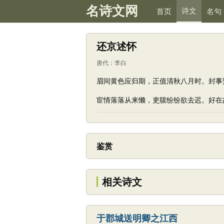
名诗文网
诗文
首页
名句
还京述怀
唐代
：
李白
眉间黄色应归期，正值清秋八月时。封事
宦情落落从来懒，吏牍纷纷欲去迟。好在
鉴赏
相关诗文
于郡城送明卿之江西