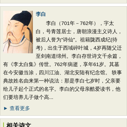
李白
李白（701年－762年），字太
白，号青莲居士，唐朝浪漫主义诗人，
被后人誉为"诗仙"。祖籍陇西成纪(待
考)，出生于西域碎叶城，4岁再随父迁
至剑南道绵州。李白存世诗文千余篇，
有《李太白集》传世。762年病逝，享年61岁。其墓
在今安徽当涂，四川江油、湖北安陆有纪念馆。 轶事
典故姓名由来第一种说法：那是李白七岁时，父亲要
给儿子起个正式的名字。李白的父母亲酷爱读书，他
们要培养儿子做个高...
► 查看更多
相关诗文