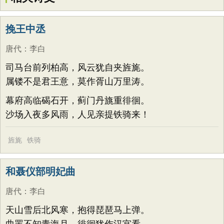
挽王中丞
唐代
：
李白
司马台前列柏高，风云犹自夹旌旄。
属镂不是君王意，莫作胥山万里涛。
幕府高临碣石开，蓟门丹旐重徘徊。
沙场入夜多风雨，人见亲提铁骑来！
旌旄
铁骑
和聂仪部明妃曲
唐代
：
李白
天山雪后北风寒，抱得琵琶马上弹。