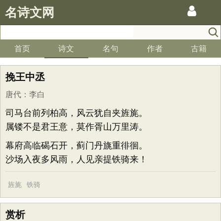
名诗文网
首页
诗文
名句
作者
古籍
挽王中丞
唐代
：
李白
司马台前列柏高，风云犹自夹旌旄。
属镂不是君王意，莫作胥山万里涛。
幕府高临碣石开，蓟门丹旐重徘徊。
沙场入夜多风雨，人见亲提铁骑来！
旌旄
铁骑
赏析